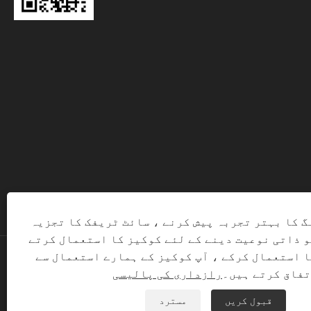
گ کا بہتر تجربہ پیش کرنے ، سائٹ ٹریفک کا تجزیہ
و ذاتی نوعیت دینے کے لئے کوکیز کا استعمال کرتے
ا استعمال کرکے ، آپ کوکیز کے ہمارے استعمال سے
M. جملہ حقوق محفوظ ہیں۔
فاق کرتے ہیں۔
رازداری کی پالیسی
ازداری کی پالیسی
|
XML
|
RSS
|
Sitemap
|
Links
قبول کریں
مسترد