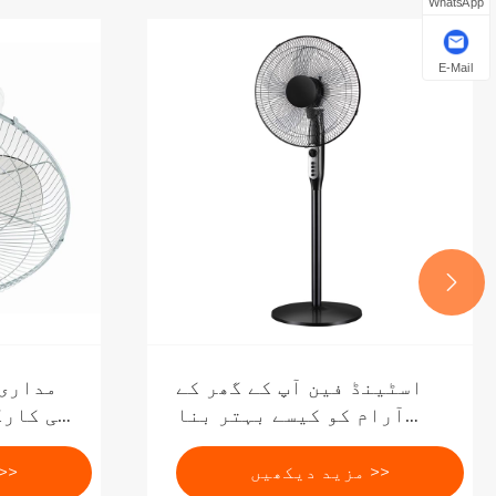
WhatsApp
E-Mail

اسٹینڈ فین آپ کے گھر کے
مداری 
آرام کو کیسے بہتر بنا
کی کارک
سکتا ہے؟
مزید دیکھیں >>
مزید دیکھیں