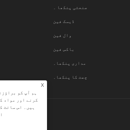
صنعتی پنکھا ۔
ڈیسک فین
وال فین
باکس فین
مداری پنکھا۔
چھت کا پنکھا۔
X
ہم آپ کو براؤزن
کرنے اور مواد ک
ہیں۔ اس سائٹ ک
کاپی رائٹ © 2026 oxie Tech Co., Ltd
ات
|
ر