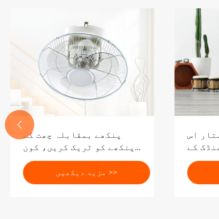

تار اس
پنکھے بمقابلہ چھت کے
نڈک کے
پنکھے کو ٹریک کریں، کون
بن گئے
سا بہتر ہے؟
ی بچت،
مزید دیکھیں >>
 افعال
ول ہیں