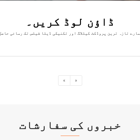
ڈاؤن لوڈ کریں۔
ارے تازہ ترین پروڈکٹ کیٹلاگ اور تکنیکی ڈیٹا شیٹس تک رسائی حاصل کریں۔ ہمارے پروفیشنل الی
«
»
خبروں کی سفارشات