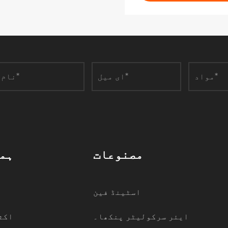
مصنوعات
ہم
اسٹینڈ فین
ایئر سرکولیٹر پنکھا۔
اکث