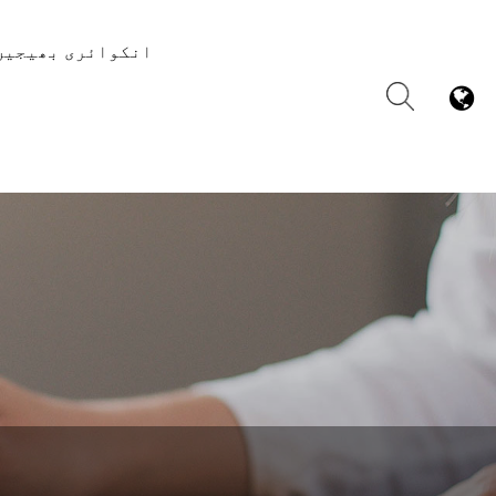
انکوائری بھیجیں