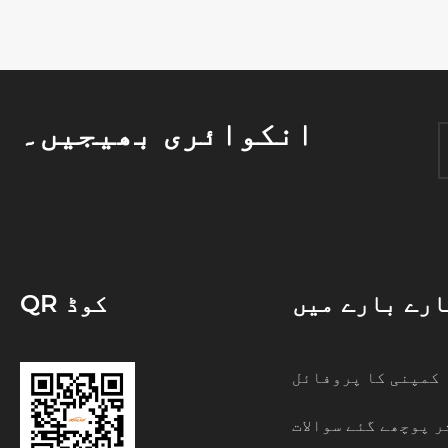
انکوائری بھیجیں۔
ارے بارے میں
QR کوڈ
کمپنی کا پروفائل
ر پوچھے گئے سوالات