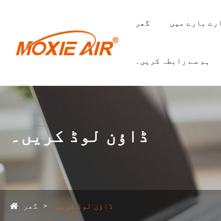
رے بارے میں
گھر
ہم سے رابطہ کریں۔
ڈاؤن لوڈ کریں۔
ڈاؤن لوڈ کریں۔
گھر