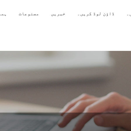
۔
ڈاؤن لوڈ کریں۔
خبریں
مصنوعات
ہما