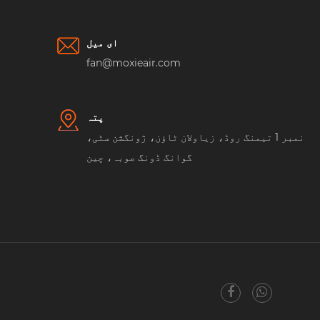
ای میل
fan@moxieair.com
پتہ
نمبر 1 تیمنگ روڈ، زیاولان ٹاؤن، ژونگشن سٹی،
گوانگ ڈونگ صوبہ، چین