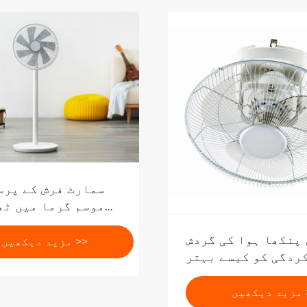
سمارٹ فرش کے پرس
موسم گرما میں ٹھ
لیے نئے پسندیدہ 
پنکھا ہوا کی گردش
ہیں: توانائی ک
مزید دیکھیں >>
ردگی کو کیسے بہتر
خاموشی، اور صحت کے
بناتا ہے؟
مقب
 >>