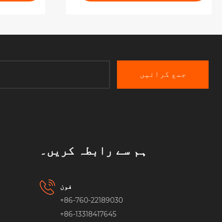
جمع کرائیں
ہم سے رابطہ کریں۔
فون
+86-760-22189030
+86-13318417645