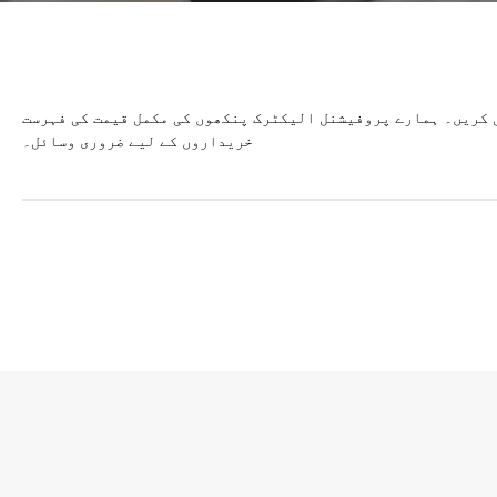
کٹرک پنکھوں کی مکمل قیمت کی فہرست PDF فارمیٹ میں حاصل کریں۔ تھوک فروشوں اور پیشہ ور
خریداروں کے لیے ضروری وسائل۔